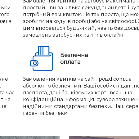
Замовлення квитків на автобус максимальн
льки
простий - ви за кілька секунд знайдете і ку
кого
потрібний вам квиток. Це так просто, що м
вачів
зробити на ходу, в пробці або на світлофорі. 
цим впорається будь-який, навіть без досв
замовлень автобусних квитків онлайн.
Безпечна
оплата
чне
Замовлення квитків на сайті poizd.com.ua
.
абсолютно безпечний. Ваші особисті дані, 
та час
паспорта, дані банківських карт і вся інша
нт на
конфіденційна інформація, суворо захищен
іше
надійними стандартами безпеки. Наш серві
гарантія безпеки.