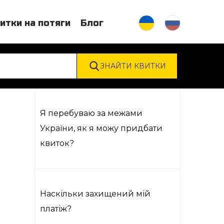
итки на потяги
Блог
Я перебуваю за межами
України, як я можу придбати
квиток?
Наскільки захищений мій
платіж?