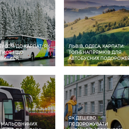
УСОМ ДО КАРПАТ: ЯК
ЛЬВІВ, ОДЕСА, КАРПАТИ:
ТИСЯ І ЩО
ТОП-5 НАПРЯМКІВ ДЛЯ
ВИТИСЯ
АВТОБУСНИХ ПОДОРОЖЕ
ЯК ДЕШЕВО
7 МАЛЬОВНИЧИХ
ПОДОРОЖУВАТИ