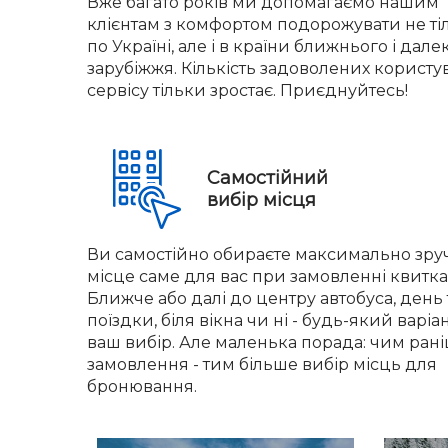
Вже багато років ми допомагаємо нашим
клієнтам з комфортом подорожувати не ті
по Україні, але і в країни ближнього і дале
зарубіжжя. Кількість задоволених користу
сервісу тільки зростає. Приєднуйтесь!
Самостійний
вибір місця
Ви самостійно обираєте максимально зру
місце саме для вас при замовленні квитка
Ближче або далі до центру автобуса, день 
поїздки, біля вікна чи ні - будь-який варіа
ваш вибір. Але маленька порада: чим ран
замовлення - тим більше вибір місць для
бронювання.