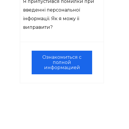
Я припустився помилки при
введенні персональної
інформації. Як я можу її
виправити?
Ознакомиться с
полной
информацией