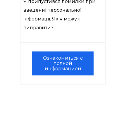
Я припустився помилки при
введенні персональної
інформації. Як я можу її
виправити?
Ознакомиться с
полной
информацией