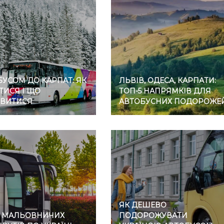
УСОМ ДО КАРПАТ: ЯК
ЛЬВІВ, ОДЕСА, КАРПАТИ:
ТИСЯ І ЩО
ТОП-5 НАПРЯМКІВ ДЛЯ
ВИТИСЯ
АВТОБУСНИХ ПОДОРОЖЕ
ЯК ДЕШЕВО
7 МАЛЬОВНИЧИХ
ПОДОРОЖУВАТИ