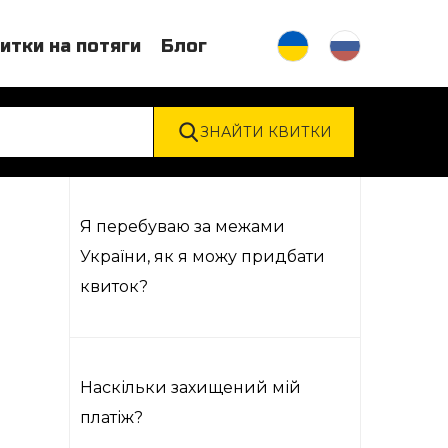
итки на потяги
Блог
Я перебуваю за межами
України, як я можу придбати
квиток?
Наскільки захищений мій
платіж?