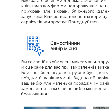
Вже багато років ми допомагаємо нашим
клієнтам з комфортом подорожувати не ті
по Україні, але і в країни ближнього і дале
зарубіжжя. Кількість задоволених користу
сервісу тільки зростає. Приєднуйтесь!
Самостійний
вибір місця
Ви самостійно обираєте максимально зру
місце саме для вас при замовленні квитка
Ближче або далі до центру автобуса, день 
поїздки, біля вікна чи ні - будь-який варіа
ваш вибір. Але маленька порада: чим ран
замовлення - тим більше вибір місць для
бронювання.