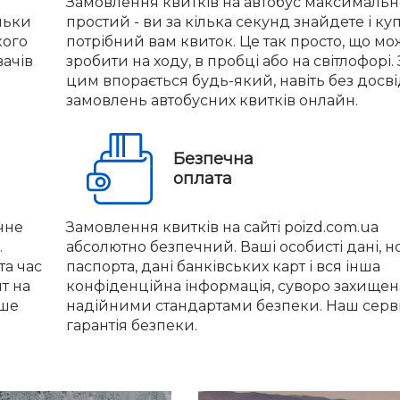
Замовлення квитків на автобус максимальн
льки
простий - ви за кілька секунд знайдете і ку
кого
потрібний вам квиток. Це так просто, що м
вачів
зробити на ходу, в пробці або на світлофорі. 
цим впорається будь-який, навіть без досв
замовлень автобусних квитків онлайн.
Безпечна
оплата
чне
Замовлення квитків на сайті poizd.com.ua
.
абсолютно безпечний. Ваші особисті дані, 
та час
паспорта, дані банківських карт і вся інша
нт на
конфіденційна інформація, суворо захищен
іше
надійними стандартами безпеки. Наш серві
гарантія безпеки.