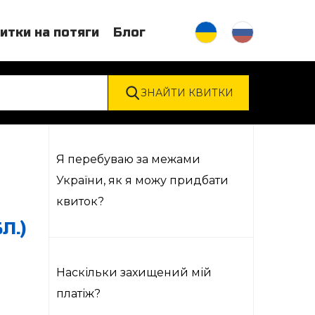
итки на потяги
Блог
Я перебуваю за межами
України, як я можу придбати
квиток?
Л.)
Наскільки захищений мій
платіж?