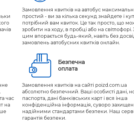
Замовлення квитків на автобус максимальн
льки
простий - ви за кілька секунд знайдете і ку
кого
потрібний вам квиток. Це так просто, що м
вачів
зробити на ходу, в пробці або на світлофорі. 
цим впорається будь-який, навіть без досв
замовлень автобусних квитків онлайн.
Безпечна
оплата
чне
Замовлення квитків на сайті poizd.com.ua
.
абсолютно безпечний. Ваші особисті дані, 
та час
паспорта, дані банківських карт і вся інша
нт на
конфіденційна інформація, суворо захищен
іше
надійними стандартами безпеки. Наш серві
гарантія безпеки.