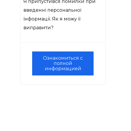
Я припустився помилки при
введенні персональної
інформації. Як я можу її
виправити?
Ознакомиться с
полной
информацией