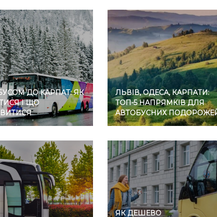
УСОМ ДО КАРПАТ: ЯК
ЛЬВІВ, ОДЕСА, КАРПАТИ:
ТИСЯ І ЩО
ТОП-5 НАПРЯМКІВ ДЛЯ
ВИТИСЯ
АВТОБУСНИХ ПОДОРОЖЕ
ЯК ДЕШЕВО