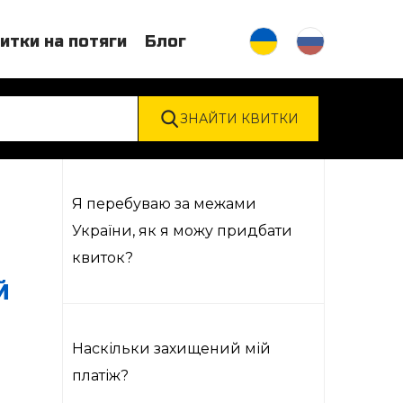
итки на потяги
Блог
Я перебуваю за межами
України, як я можу придбати
квиток?
Й
Наскільки захищений мій
платіж?