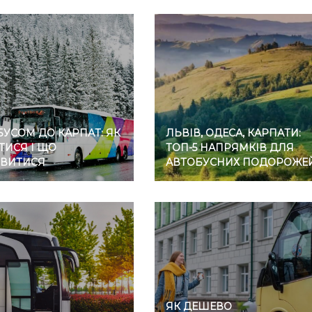
УСОМ ДО КАРПАТ: ЯК
ЛЬВІВ, ОДЕСА, КАРПАТИ:
ТИСЯ І ЩО
ТОП-5 НАПРЯМКІВ ДЛЯ
ВИТИСЯ
АВТОБУСНИХ ПОДОРОЖЕ
ЯК ДЕШЕВО