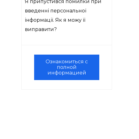
Я припустився помилки при
введенні персональної
інформації. Як я можу її
виправити?
Ознакомиться с
полной
информацией