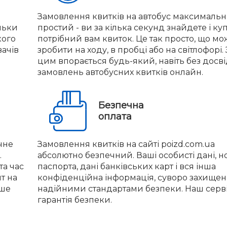
Замовлення квитків на автобус максимальн
льки
простий - ви за кілька секунд знайдете і ку
кого
потрібний вам квиток. Це так просто, що м
вачів
зробити на ходу, в пробці або на світлофорі. 
цим впорається будь-який, навіть без досв
замовлень автобусних квитків онлайн.
Безпечна
оплата
чне
Замовлення квитків на сайті poizd.com.ua
.
абсолютно безпечний. Ваші особисті дані, 
та час
паспорта, дані банківських карт і вся інша
нт на
конфіденційна інформація, суворо захищен
іше
надійними стандартами безпеки. Наш серві
гарантія безпеки.