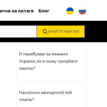
итки на потяги
Блог
Я перебуваю за межами
України, як я можу придбати
квиток?
Наскільки захищений мій
платіж?