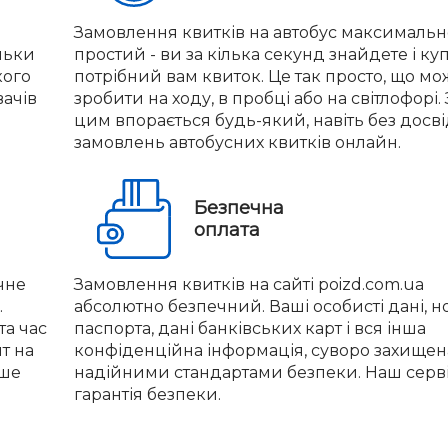
Замовлення квитків на автобус максимальн
льки
простий - ви за кілька секунд знайдете і ку
кого
потрібний вам квиток. Це так просто, що м
вачів
зробити на ходу, в пробці або на світлофорі. 
цим впорається будь-який, навіть без досв
замовлень автобусних квитків онлайн.
Безпечна
оплата
чне
Замовлення квитків на сайті poizd.com.ua
.
абсолютно безпечний. Ваші особисті дані, 
та час
паспорта, дані банківських карт і вся інша
нт на
конфіденційна інформація, суворо захищен
іше
надійними стандартами безпеки. Наш серві
гарантія безпеки.