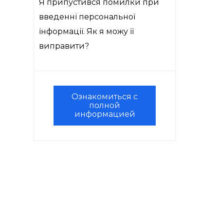
Я припустився помилки при
введенні персональної
інформації. Як я можу її
виправити?
Ознакомиться с
полной
информацией