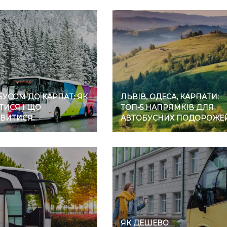
УСОМ ДО КАРПАТ: ЯК
ЛЬВІВ, ОДЕСА, КАРПАТИ:
ТИСЯ І ЩО
ТОП-5 НАПРЯМКІВ ДЛЯ
ВИТИСЯ
АВТОБУСНИХ ПОДОРОЖЕ
ЯК ДЕШЕВО