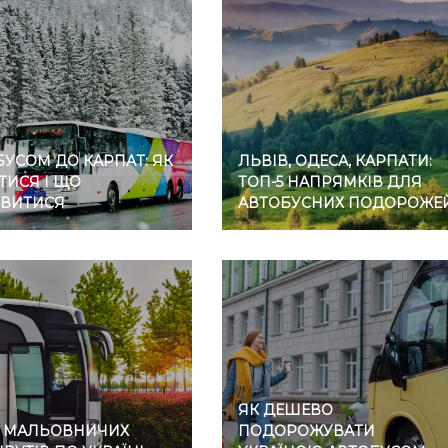
УСОМ ДО КАРПАТ: ЯК
ЛЬВІВ, ОДЕСА, КАРПАТИ:
ТИСЯ І ЩО
ТОП-5 НАПРЯМКІВ ДЛЯ
ВИТИСЯ
АВТОБУСНИХ ПОДОРОЖЕ
ЯК ДЕШЕВО
7 МАЛЬОВНИЧИХ
ПОДОРОЖУВАТИ