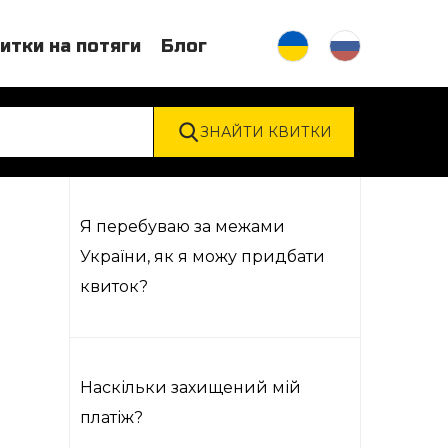
итки на потяги
Блог
Я перебуваю за межами
України, як я можу придбати
квиток?
Наскільки захищений мій
платіж?