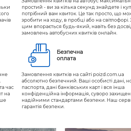
Замовлення квитків на автобус максимальн
льки
простий - ви за кілька секунд знайдете і ку
кого
потрібний вам квиток. Це так просто, що м
вачів
зробити на ходу, в пробці або на світлофорі. 
цим впорається будь-який, навіть без досв
замовлень автобусних квитків онлайн.
Безпечна
оплата
чне
Замовлення квитків на сайті poizd.com.ua
.
абсолютно безпечний. Ваші особисті дані, 
та час
паспорта, дані банківських карт і вся інша
нт на
конфіденційна інформація, суворо захищен
іше
надійними стандартами безпеки. Наш серві
гарантія безпеки.