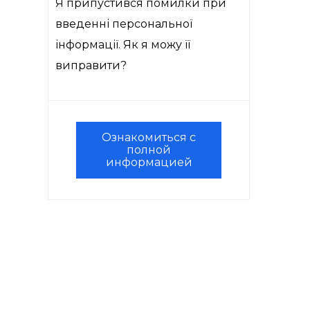
Я припустився помилки при
введенні персональної
інформації. Як я можу її
виправити?
Ознакомиться с
полной
информацией