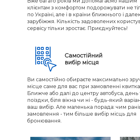
Вже багато років ми допомагаємо нашим
клієнтам з комфортом подорожувати не ті
по Україні, але і в країни ближнього і дале
зарубіжжя. Кількість задоволених користу
сервісу тільки зростає. Приєднуйтесь!
Самостійний
вибір місця
Ви самостійно обираєте максимально зру
місце саме для вас при замовленні квитка
Ближче або далі до центру автобуса, день 
поїздки, біля вікна чи ні - будь-який варіа
ваш вибір. Але маленька порада: чим ран
замовлення - тим більше вибір місць для
бронювання.