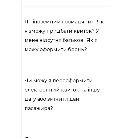
Я - іноземний громадянин. Як
я зможу придбати квиток? У
мене відсутня батькові. Як я
можу оформити бронь?
Чи можу я переоформити
електронний квиток на іншу
дату або змінити дані
пасажира?