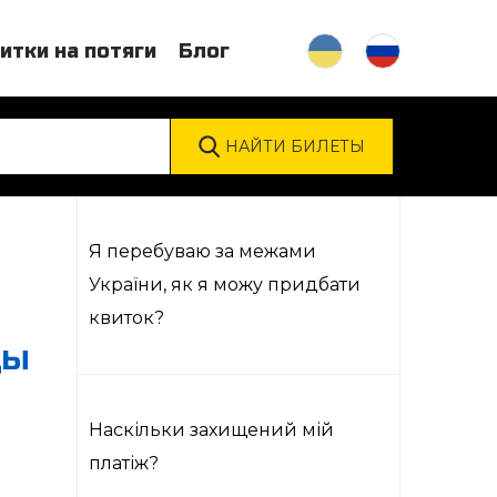
итки на потяги
Блог
Я перебуваю за межами
України, як я можу придбати
квиток?
ЦЫ
Наскільки захищений мій
платіж?