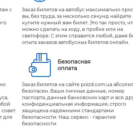
там с
Заказ билетов на автобус максимально прос
вы, без труда, за несколько секунд найдёте
его
купите нужный вам билет. Это так просто, чт
можно сделать на ходу, в пробке или на
светофоре. С этим справится любой, даже б
опыта заказов автобусных билетов онлайн.
Безопасная
оплата
но
Заказ билетов на сайте poizd.com.ua абсолю
безопасен. Ваши личные данные, номер
са,
паспорта, данные банковских карт и вся др
юбой
конфиденциальная информация, строго
совет:
защищена надёжными стандартами
т для
безопасности. Наш сервис - гарантия
безопасности.