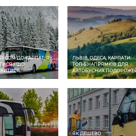
УСОМ ДО КАРПАТ: ЯК
ЛЬВІВ, ОДЕСА, КАРПАТИ:
ТИСЯ І ЩО
ТОП-5 НАПРЯМКІВ ДЛЯ
ВИТИСЯ
АВТОБУСНИХ ПОДОРОЖЕ
ЯК ДЕШЕВО