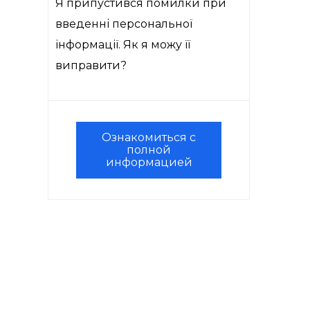
Я припустився помилки при
введенні персональної
інформації. Як я можу її
виправити?
Ознакомиться с
полной
информацией