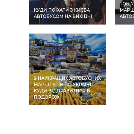
ТОП-
КУДИ ПОЇХАТИ З КИЄВА
МАРШР
АВТОБУСОМ НА ВИХІДНІ
АВТО
9 НАЙКРАЩИХ АВТОБУСНИХ
МАРШРУТІВ ПО УКРАЇНІ:
КУДИ ВІДПРАВИТИСЯ В
ПОДОРОЖ