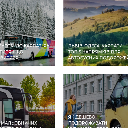
УСОМ ДО КАРПАТ: ЯК
ЛЬВІВ, ОДЕСА, КАРПАТИ:
ТИСЯ І ЩО
ТОП-5 НАПРЯМКІВ ДЛЯ
ВИТИСЯ
АВТОБУСНИХ ПОДОРОЖЕ
ЯК ДЕШЕВО
7 МАЛЬОВНИЧИХ
ПОДОРОЖУВАТИ