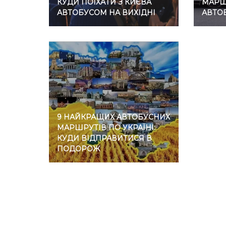
КУДИ ПОЇХАТИ З КИЄВА
МАРШР
АВТОБУСОМ НА ВИХІДНІ
АВТО
9 НАЙКРАЩИХ АВТОБУСНИХ
МАРШРУТІВ ПО УКРАЇНІ:
КУДИ ВІДПРАВИТИСЯ В
ПОДОРОЖ