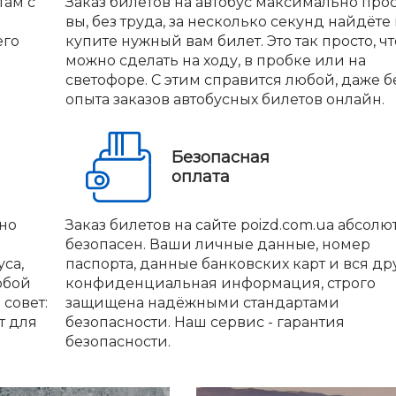
там с
Заказ билетов на автобус максимально прос
вы, без труда, за несколько секунд найдёте
его
купите нужный вам билет. Это так просто, чт
можно сделать на ходу, в пробке или на
светофоре. С этим справится любой, даже б
опыта заказов автобусных билетов онлайн.
Безопасная
оплата
но
Заказ билетов на сайте poizd.com.ua абсолю
безопасен. Ваши личные данные, номер
са,
паспорта, данные банковских карт и вся др
юбой
конфиденциальная информация, строго
совет:
защищена надёжными стандартами
т для
безопасности. Наш сервис - гарантия
безопасности.