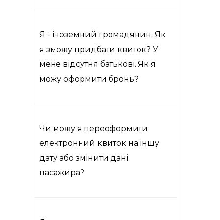
Я - іноземний громадянин. Як
я зможу придбати квиток? У
мене відсутня батькові. Як я
можу оформити бронь?
Чи можу я переоформити
електронний квиток на іншу
дату або змінити дані
пасажира?