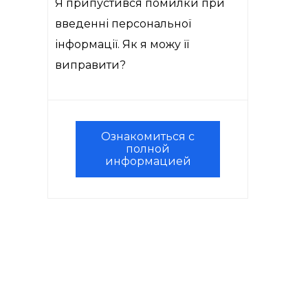
Я припустився помилки при
введенні персональної
інформації. Як я можу її
виправити?
Ознакомиться с
полной
информацией