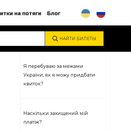
итки на потяги
Блог
Я перебуваю за межами
України, як я можу придбати
квиток?
Наскільки захищений мій
платіж?