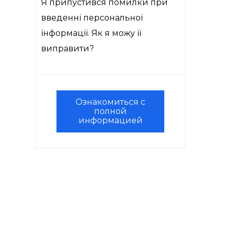
Я припустився помилки при
введенні персональної
інформації. Як я можу її
виправити?
Ознакомиться с
полной
информацией