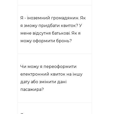
Я - іноземний громадянин. Як
я зможу придбати квиток? У
мене відсутня батькові. Як я
можу оформити бронь?
Чи можу я переоформити
електронний квиток на іншу
дату або змінити дані
пасажира?