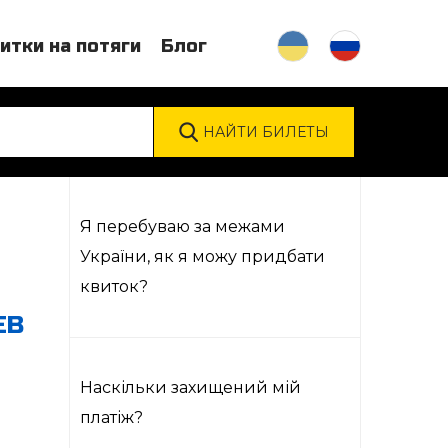
итки на потяги
Блог
Я перебуваю за межами
України, як я можу придбати
квиток?
ЕВ
Наскільки захищений мій
платіж?