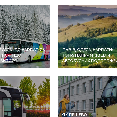
УСОМ ДО КАРПАТ: ЯК
ЛЬВІВ, ОДЕСА, КАРПАТИ:
ТИСЯ І ЩО
ТОП-5 НАПРЯМКІВ ДЛЯ
ВИТИСЯ
АВТОБУСНИХ ПОДОРОЖЕ
ЯК ДЕШЕВО