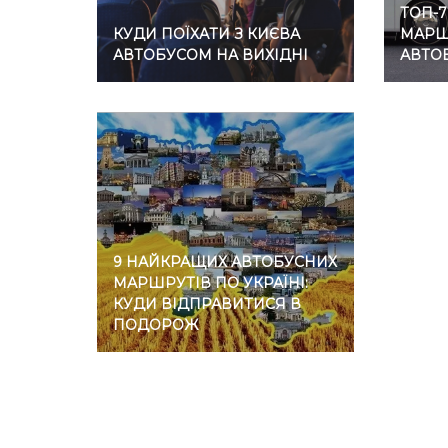
ТОП-
КУДИ ПОЇХАТИ З КИЄВА
МАРШР
АВТОБУСОМ НА ВИХІДНІ
АВТО
9 НАЙКРАЩИХ АВТОБУСНИХ
МАРШРУТІВ ПО УКРАЇНІ:
КУДИ ВІДПРАВИТИСЯ В
ПОДОРОЖ