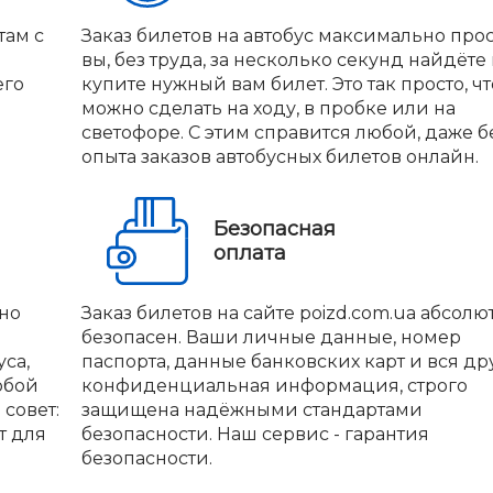
там с
Заказ билетов на автобус максимально прос
вы, без труда, за несколько секунд найдёте
его
купите нужный вам билет. Это так просто, чт
можно сделать на ходу, в пробке или на
светофоре. С этим справится любой, даже б
опыта заказов автобусных билетов онлайн.
Безопасная
оплата
но
Заказ билетов на сайте poizd.com.ua абсолю
безопасен. Ваши личные данные, номер
са,
паспорта, данные банковских карт и вся др
юбой
конфиденциальная информация, строго
совет:
защищена надёжными стандартами
т для
безопасности. Наш сервис - гарантия
безопасности.