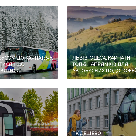
УСОМ ДО КАРПАТ: ЯК
ЛЬВІВ, ОДЕСА, КАРПАТИ:
ТИСЯ І ЩО
ТОП-5 НАПРЯМКІВ ДЛЯ
ВИТИСЯ
АВТОБУСНИХ ПОДОРОЖЕ
ЯК ДЕШЕВО