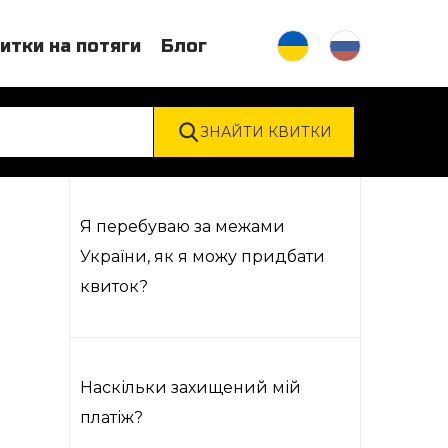
итки на потяги
Блог
Я перебуваю за межами
України, як я можу придбати
квиток?
Наскільки захищений мій
платіж?