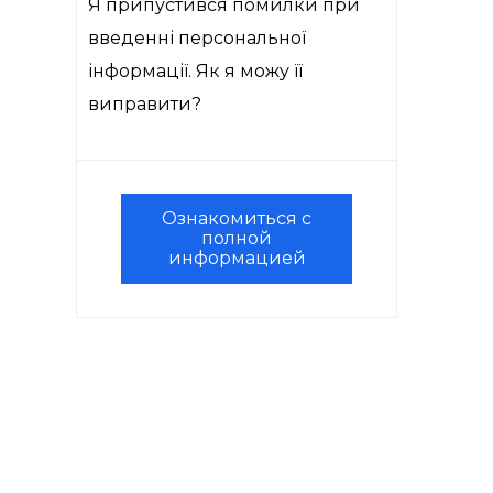
Я припустився помилки при
введенні персональної
інформації. Як я можу її
виправити?
Ознакомиться с
полной
информацией