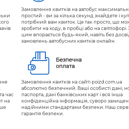
Замовлення квитків на автобус максимальн
льки
простий - ви за кілька секунд знайдете і ку
кого
потрібний вам квиток. Це так просто, що м
вачів
зробити на ходу, в пробці або на світлофорі. 
цим впорається будь-який, навіть без досв
замовлень автобусних квитків онлайн.
Безпечна
оплата
чне
Замовлення квитків на сайті poizd.com.ua
.
абсолютно безпечний. Ваші особисті дані, 
та час
паспорта, дані банківських карт і вся інша
нт на
конфіденційна інформація, суворо захищен
іше
надійними стандартами безпеки. Наш серві
гарантія безпеки.