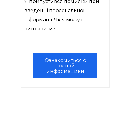
Я припустився помилки при
введенні персональної
інформації. Як я можу її
виправити?
Ознакомиться с
полной
информацией