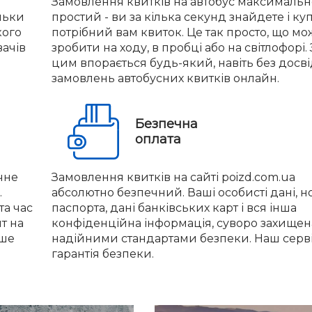
Замовлення квитків на автобус максимальн
льки
простий - ви за кілька секунд знайдете і ку
кого
потрібний вам квиток. Це так просто, що м
вачів
зробити на ходу, в пробці або на світлофорі. 
цим впорається будь-який, навіть без досв
замовлень автобусних квитків онлайн.
Безпечна
оплата
чне
Замовлення квитків на сайті poizd.com.ua
.
абсолютно безпечний. Ваші особисті дані, 
та час
паспорта, дані банківських карт і вся інша
нт на
конфіденційна інформація, суворо захищен
іше
надійними стандартами безпеки. Наш серві
гарантія безпеки.