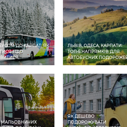
УСОМ ДО КАРПАТ: ЯК
ЛЬВІВ, ОДЕСА, КАРПАТИ:
ТИСЯ І ЩО
ТОП-5 НАПРЯМКІВ ДЛЯ
ВИТИСЯ
АВТОБУСНИХ ПОДОРОЖЕ
ЯК ДЕШЕВО
7 МАЛЬОВНИЧИХ
ПОДОРОЖУВАТИ