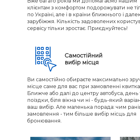
Вже багато років ми допомагаємо нашим
клієнтам з комфортом подорожувати не ті
по Україні, але і в країни ближнього і дале
зарубіжжя. Кількість задоволених користу
сервісу тільки зростає. Приєднуйтесь!
Самостійний
вибір місця
Ви самостійно обираєте максимально зру
місце саме для вас при замовленні квитка
Ближче або далі до центру автобуса, день 
поїздки, біля вікна чи ні - будь-який варіа
ваш вибір. Але маленька порада: чим ран
замовлення - тим більше вибір місць для
бронювання.