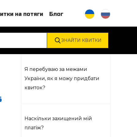
итки на потяги
Блог
Я перебуваю за межами
України, як я можу придбати
квиток?
6
Наскільки захищений мій
платіж?