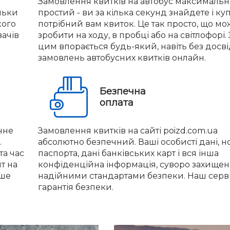
Замовлення квитків на автобус максимальн
льки
простий - ви за кілька секунд знайдете і ку
кого
потрібний вам квиток. Це так просто, що м
вачів
зробити на ходу, в пробці або на світлофорі. 
цим впорається будь-який, навіть без досв
замовлень автобусних квитків онлайн.
Безпечна
оплата
чне
Замовлення квитків на сайті poizd.com.ua
.
абсолютно безпечний. Ваші особисті дані, 
та час
паспорта, дані банківських карт і вся інша
нт на
конфіденційна інформація, суворо захищен
іше
надійними стандартами безпеки. Наш серві
гарантія безпеки.