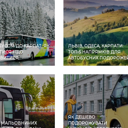
УСОМ ДО КАРПАТ: ЯК
ЛЬВІВ, ОДЕСА, КАРПАТИ:
ТИСЯ І ЩО
ТОП-5 НАПРЯМКІВ ДЛЯ
ВИТИСЯ
АВТОБУСНИХ ПОДОРОЖЕ
ЯК ДЕШЕВО
7 МАЛЬОВНИЧИХ
ПОДОРОЖУВАТИ