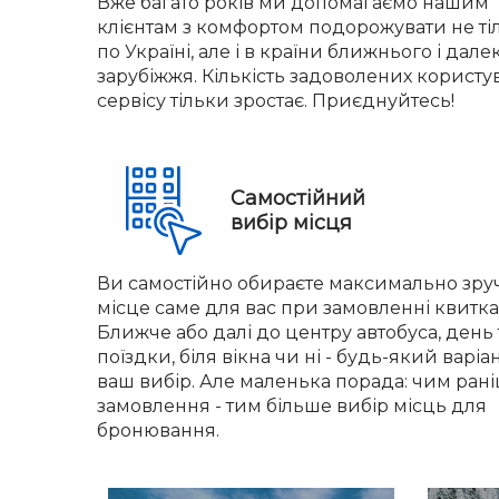
Вже багато років ми допомагаємо нашим
клієнтам з комфортом подорожувати не ті
по Україні, але і в країни ближнього і дале
зарубіжжя. Кількість задоволених користу
сервісу тільки зростає. Приєднуйтесь!
Самостійний
вибір місця
Ви самостійно обираєте максимально зру
місце саме для вас при замовленні квитка
Ближче або далі до центру автобуса, день 
поїздки, біля вікна чи ні - будь-який варіа
ваш вибір. Але маленька порада: чим ран
замовлення - тим більше вибір місць для
бронювання.