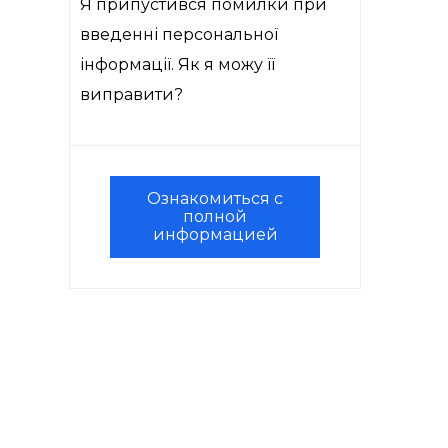
Я припустився помилки при
введенні персональної
інформації. Як я можу її
виправити?
Ознакомиться с
полной
информацией