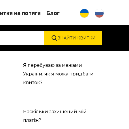
итки на потяги
Блог
Я перебуваю за межами
України, як я можу придбати
квиток?
Наскільки захищений мій
платіж?