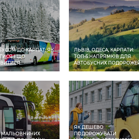
УСОМ ДО КАРПАТ: ЯК
ЛЬВІВ, ОДЕСА, КАРПАТИ:
ТИСЯ І ЩО
ТОП-5 НАПРЯМКІВ ДЛЯ
ВИТИСЯ
АВТОБУСНИХ ПОДОРОЖЕ
ЯК ДЕШЕВО
7 МАЛЬОВНИЧИХ
ПОДОРОЖУВАТИ