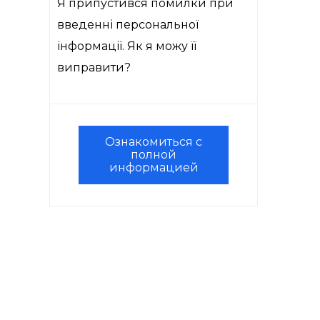
Я припустився помилки при
введенні персональної
інформації. Як я можу її
виправити?
Ознакомиться с
полной
информацией