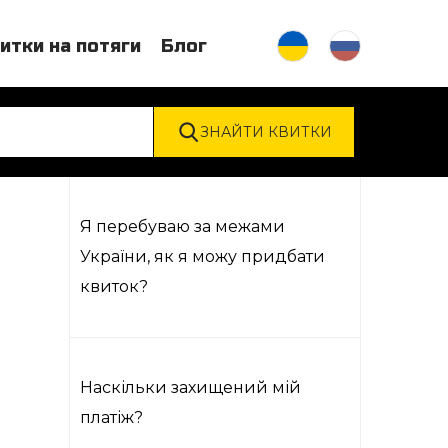
итки на потяги
Блог
Я перебуваю за межами
України, як я можу придбати
квиток?
Наскільки захищений мій
платіж?