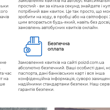
Замовлення квитків на автобус максимальн
льки
простий - ви за кілька секунд знайдете і ку
кого
потрібний вам квиток. Це так просто, що м
вачів
зробити на ходу, в пробці або на світлофорі. 
цим впорається будь-який, навіть без досв
замовлень автобусних квитків онлайн.
Безпечна
оплата
чне
Замовлення квитків на сайті poizd.com.ua
.
абсолютно безпечний. Ваші особисті дані, 
та час
паспорта, дані банківських карт і вся інша
нт на
конфіденційна інформація, суворо захищен
іше
надійними стандартами безпеки. Наш серві
гарантія безпеки.