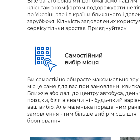
Вже багато років ми допомагаємо нашим
клієнтам з комфортом подорожувати не ті
по Україні, але і в країни ближнього і дале
зарубіжжя. Кількість задоволених користу
сервісу тільки зростає. Приєднуйтесь!
Самостійний
вибір місця
Ви самостійно обираєте максимально зру
місце саме для вас при замовленні квитка
Ближче або далі до центру автобуса, день 
поїздки, біля вікна чи ні - будь-який варіа
ваш вибір. Але маленька порада: чим ран
замовлення - тим більше вибір місць для
бронювання.